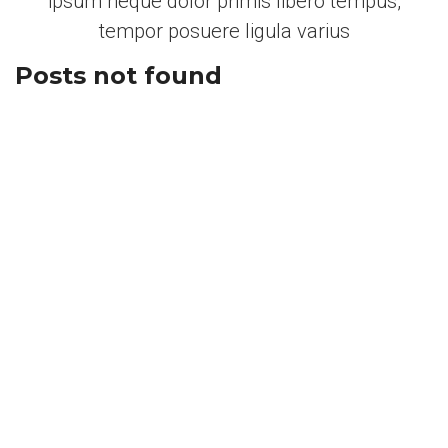
ipsum neque dolor primis libero tempus,
tempor posuere ligula varius
Posts not found
What are you waiting
for?
Feugiat eros, ac tincidunt ligula massa in
faucibus orci luctus et ultrices posuere cubilia
curae integer congue metus mollis lorem
primis mollis