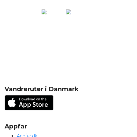
* Requires iOS 7.0 or higher
Vandreruter i Danmark
Appfar
Appfar.dk