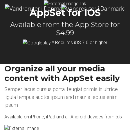
AppSet for IOS
Available from the App Store for
$4.99
* Requires iOS 7.0 or higher
Organize all your media
content with AppSet easily
Semper lacus cursus porta, feugiat primis in ultrice
ligula tempus auctor ipsum and mauris lectus enim
ipsum
Available on iPhone, iPad and all Android devices from 5.5