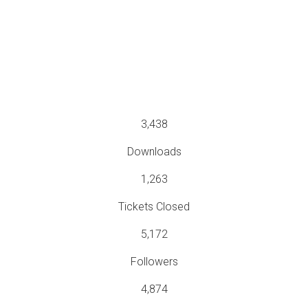
Crafted with detail for a
great promotion!
Massive Elements & Unique Design
3,
438
Downloads
1,
263
Tickets Closed
5,
172
Followers
4,
874