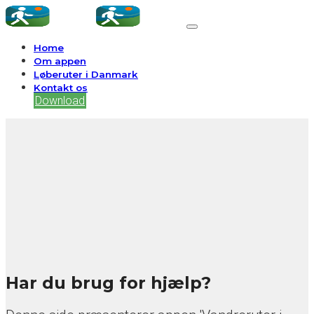
Home
Om appen
Løberuter i Danmark
Kontakt os
Download
Har du brug for hjælp?